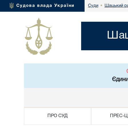
Шацький ра
Судова влада України
Суди
•
Шац
Єдини
ПРО СУД
ПРЕС-Ц